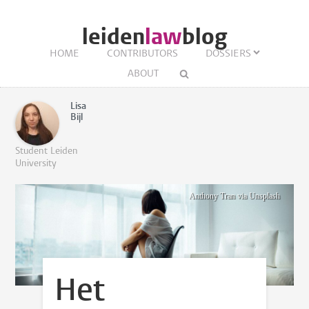
leiden
law
blog
HOME
CONTRIBUTORS
DOSSIERS
ABOUT
Lisa
Bijl
Student Leiden
University
Anthony Tran via Unsplash
Het