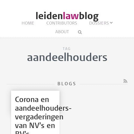
leiden
law
blog
HOME
CONTRIBUTORS
DOSSIERS
ABOUT
TAG
aandeelhouders
BLOGS
Corona en
aandeelhouders­
vergaderingen
van NV’s en