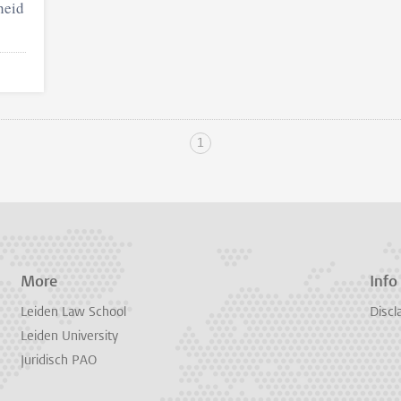
heid
1
More
Info
Leiden Law School
Discl
Leiden University
Juridisch PAO