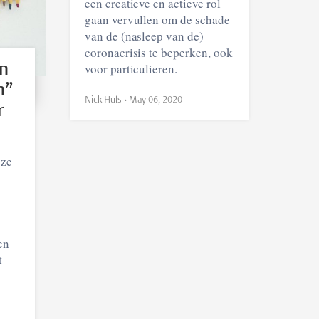
een creatieve en actieve rol
gaan vervullen om de schade
van de (nasleep van de)
coronacrisis te beperken, ook
n
voor particulieren.
n”
Nick Huls •
May 06, 2020
r
eze
en
t