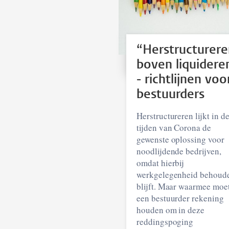
“Herstructurere
boven liquidere
- richtlijnen voo
bestuurders
Herstructureren lijkt in d
tijden van Corona de
gewenste oplossing voor
noodlijdende bedrijven,
omdat hierbij
werkgelegenheid behoud
blijft. Maar waarmee moe
een bestuurder rekening
houden om in deze
reddingspoging