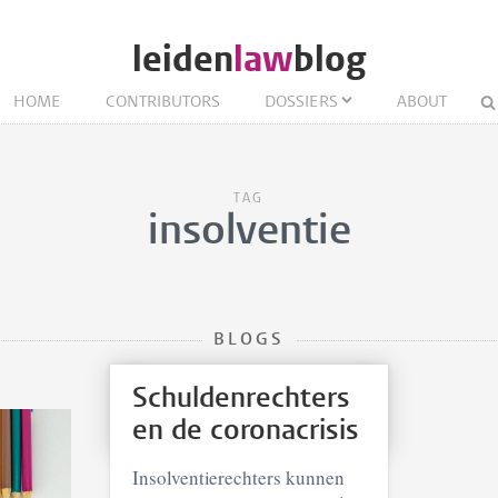
leiden
law
blog
HOME
CONTRIBUTORS
DOSSIERS
ABOUT
TAG
insolventie
BLOGS
Schuldenrechters
en de coronacrisis
Insolventierechters kunnen