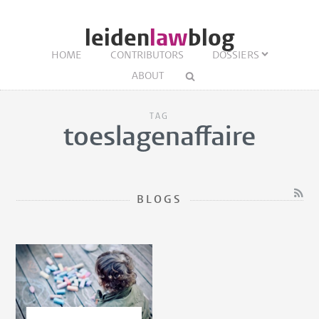
leiden
law
blog
HOME
CONTRIBUTORS
DOSSIERS
ABOUT
TAG
toeslagenaffaire
BLOGS