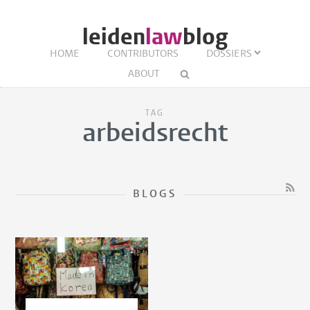
leiden
law
blog
HOME
CONTRIBUTORS
DOSSIERS
ABOUT
TAG
arbeidsrecht
BLOGS